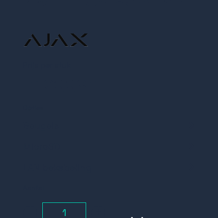
Prijs per stuk
Inloggen
Opties
Beugels
MicroSD
Muurbeugel 164mm
LAN bekabeling
Samsung MicroSD
128GB
LAN CAT6
Aantal
bekabeling
Muurbeugel 174mm
-
+