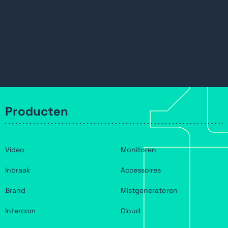
mediagegevens
DS-1272ZJ-110-
TRS
Componenten alleen van
leveranciers op de witte lijst in
overeenstemming met de NDAA
(National Defense Authorization Act)
Producten
Video
Monitoren
Inbraak
Accessoires
Brand
Mistgeneratoren
Intercom
Cloud