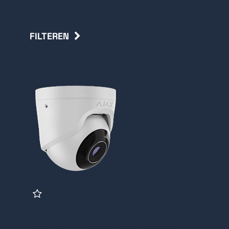
FILTEREN
Terug
64925, Ajax TurretCam (5
Mp/4 mm) (8EU) ASP Wit