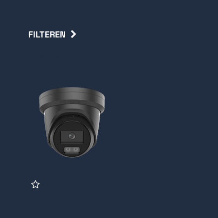
FILTEREN
Terug
DS-2CD2387G3-LIS2UY/SL
2.8 BLA Hikvision ColorVu