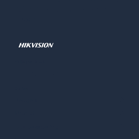
3.0 8MP Turret, 2,8mm,
zwart
Prijs per stuk
Inloggen
Opties
Beugels
MicroSD
Muurbeugel
standaard 145mm
LAN bekabeling
Samsung MicroSD
128GB