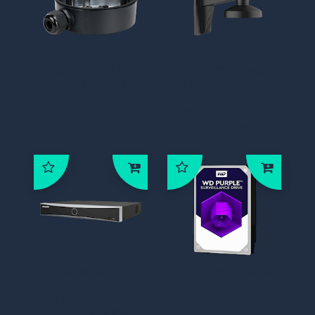
Audio- en alarminterface beschikbaar
Actief stroboscooplicht en audio-
alarm om indringers te waarschuwen
DS-1280ZJ-
DS-1273ZJ-140
DM21 BLACK
BLACK Hikvision
muurbeugel
voor o.a. turret
camera, zwart
DS-7604NXI-
WD Purple SATA
K1/4P(D)
2TB
Hikvision 4-ch
PoE K Series