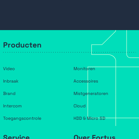
Producten
Video
Monitoren
Inbraak
Accessoires
Brand
Mistgeneratoren
Intercom
Cloud
Toegangscontrole
HDD & Micro SD
Service
Over Fortus