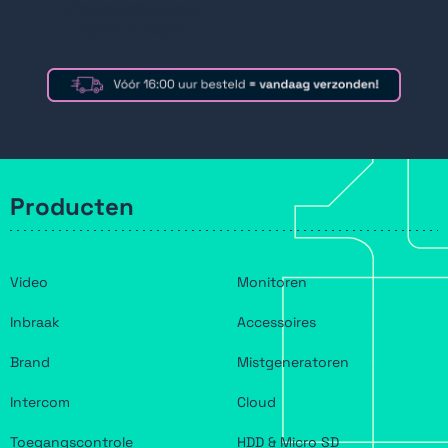
Afstandsbedieni
ngen & tags
Producten
Video
Monitoren
Inbraak
Accessoires
Brand
Mistgeneratoren
Intercom
Cloud
Toegangscontrole
HDD & Micro SD