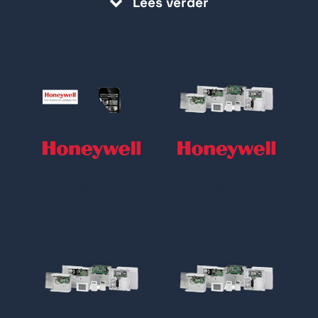
Lees verder
voor gebruik in commerciële en
industriële gebouwen. Deze systemen
zijn modulair en flexibel en kunnen
worden aangepast aan de specifieke
beveiligingsbehoeften van een gebouw.
MaxPro
Galaxy
Intrusion
Dimension