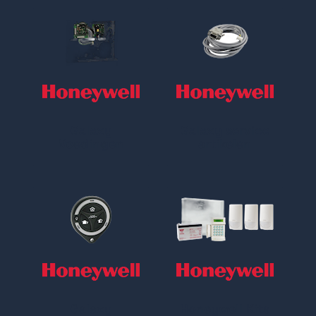
Galaxy
Galaxy service
Voedingen
artikelen
Galaxy
Honeywell Kits