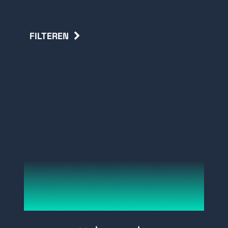
FILTEREN
Terug
Honeywell
Honeywell is een bedrijf dat een
verscheidenheid aan beveiligings- en
veiligheidsproducten produceert,
waaronder alarmsystemen. Het
Honeywell Galaxy-assortiment is een
reeks geavanceerde
beveiligingssystemen die zijn ontworpen