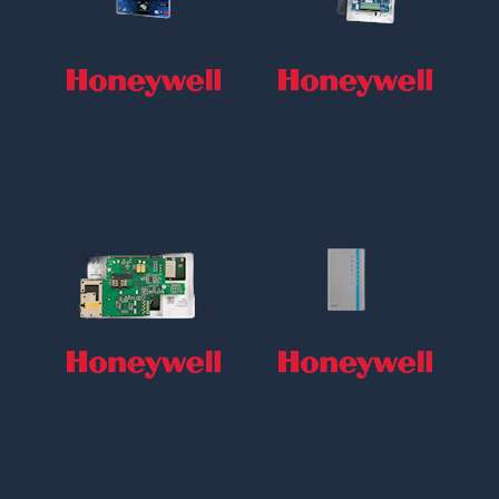
Galaxy
Galaxy
Bedienpanelen
Uitbreidingen
Galaxy
Galaxy
Communicatie
Toegangscontro
le