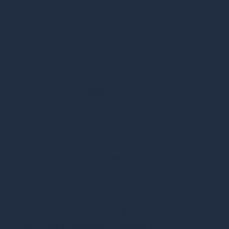
Fortus:
wij kijken
altijd verder!
Fortus Benelux is
meer dan een
distributeur.
Met een zorgvuldig
samengesteld assortiment,
technische expertise en snelle
levering ondersteunen we
installateurs bij iedere uitdaging.
Daarnaast delen we onze kennis via
trainingen, roadshows en
evenementen,
zodat jij altijd beschikt
over de nieuwste inzichten en