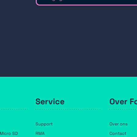
Service
Over F
Support
Over ons
Micro SD
RMA
Contact