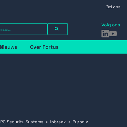
Bel ons
Volg ons
LinkedIn
YouTu
Nieuws
Over Fortus
 PG Security Systems
Inbraak
Pyronix