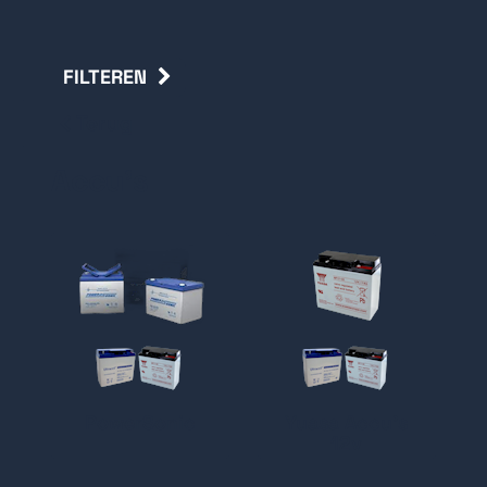
FILTEREN
Terug
Accu's
PowerSonic
Yuasa Accu's
12v