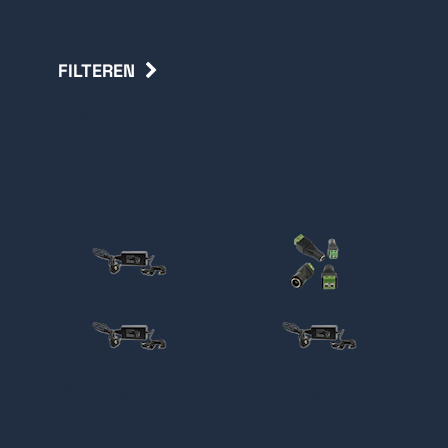
FILTEREN
Terug
Voeding
Voedingsadapte
Voedingsconne
r
ctoren