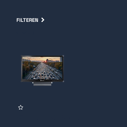
FILTEREN
Terug
RX-2202 AG Neovo 22"
Video Bewakingsmonitor