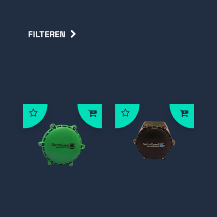
FILTEREN
Terug
SensoGuard Draadloos
AIO X,
AIO XR,
SensoGuard
SensoGuard
draadloze
draadloze
gronddetectie
gronddetectie