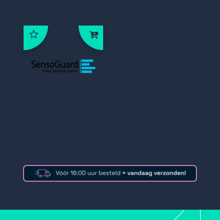
sensor
sensor
TBK3 Demo case
AIO X +
smartphone
receiver +
smartphone