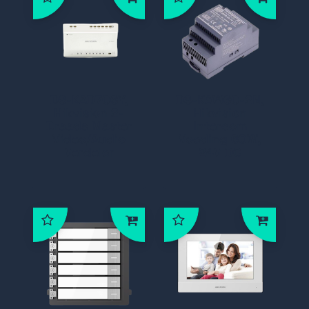
DS-KAD706Y,
DS-KAW60-2N,
Hikvision 2-
Hikvision
Draads Master
Intercom
Video/Audio
Voeding 60W,
Verdeler
24V DC