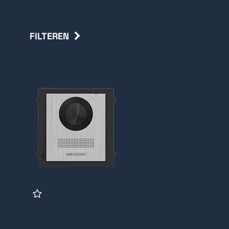
FILTEREN
Terug
DS-KD8003Y-IME2/NS, 2-
Draads Modulaire