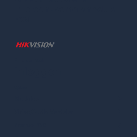
intercom, cameramodule
RVS
Prijs per stuk
Inloggen
Opties
Modules
Video/Audio Verdeler
6 beldrukkers RVS
Frames RVS
Audio/Video
Verdeler