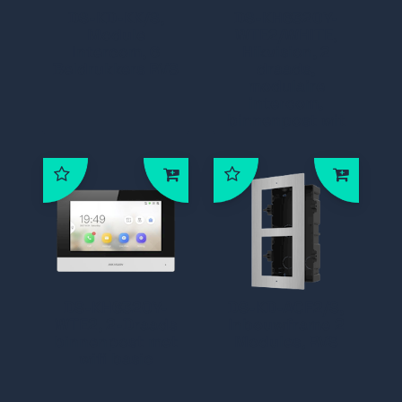
DS-KD-KK/S,
DS-KH6320Y-
Module
WTE2/WHITE,
Intercom, 6
Hikvision, 2
Beldrukkers RVS
draads,
modulaire
intercom,
binnenpost wit
DS-KH6320Y-
DS-KD-ACF2/S,
WTE2, 2-Draads
Inbouwframe 2
binnenpost met
Modules, RVS
wifi basic