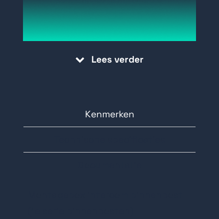
50 mm (0.34" × 0.22" × 0.16")
Materiaal: PVC
Werktemperatuur: -5° C to +60° C
Lees verder
(23° F to 140° F)
Werkende vochtigheid: 10% tot 90%
Kenmerken
Technische specificaties
Documentatie
Montagebox intercom binnenpost
(1e serie binnenposten)