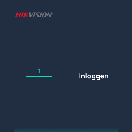
Prijs per stuk
Inloggen
Aantal
-
+
Belangrijke kenmerken:
Geschikte modellen: DS-KAB118
Afmetingen: 102.9 mm × 66.6 mm ×