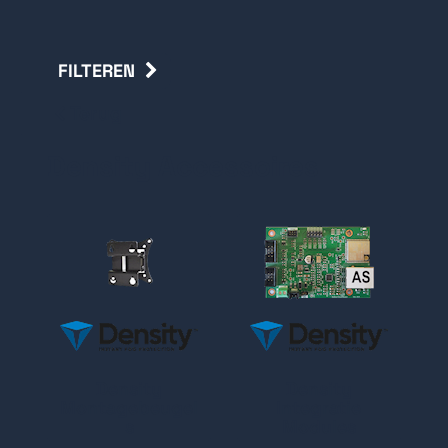
FILTEREN
Terug
Density Accessoires
Density
Density
Montagebeugel
Integratie
s
Modules