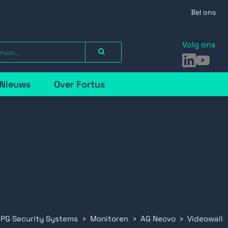
Bel ons
Volg ons
LinkedIn
YouTu
Nieuws
Over Fortus
 PG Security Systems
Monitoren
AG Neovo
Videowall