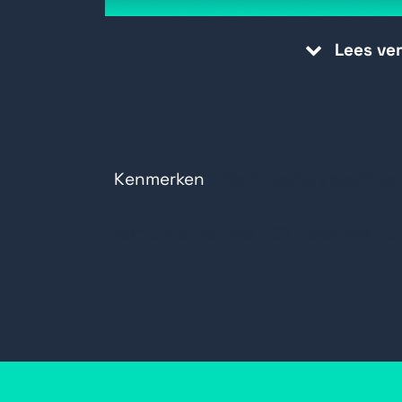
DisplayPort- en RS232-doorlusmog
Lees ve
Flexibele schermoriëntatie, met op
beeld
Kenmerken
Technische specificat
46'' Ultra-narrow LCD Video Wall D