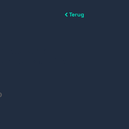
Terug
G Neovo 46''
row LCD Video Wall
en