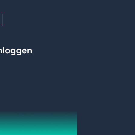
+
deowalls (tot 15x15
ratuur van derden