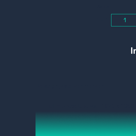
Aantal
-
Belangrijkste kenmerken:
Full HD-resolutie van 1920 x 1080
3,8 mm randbreedte
UniWall™ maakt het mogelijk om vi
schermen) te creëren zonder appa