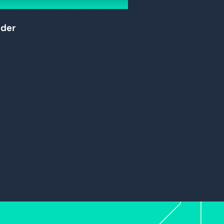
elijkheid
rder
ties voor liggend en staand
ies
Documentatie
isplay