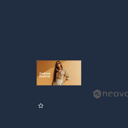
PN46D3 A
Ultra-nar
Display
Prijs per stuk
Inlogg