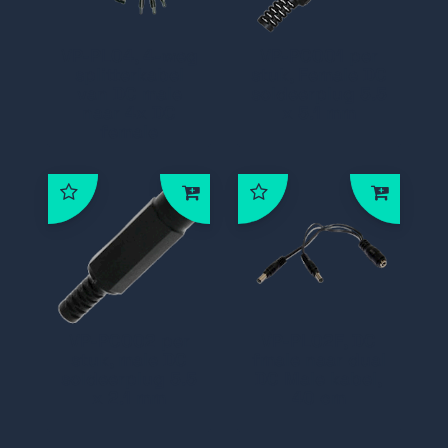
VP-PL04, 4-weg
VP-PC001 per
splitterkabel
stuk, Female DC
van DC male
soldeerplug 5.5
naar 4x DC
x 5.1 mm
female
VP-PC002 per
VP-PL02F, DC
stuk, male DC
fmale naar dual
soldeerplug 5.5
DC Male kabel,
x 2.1 mm
40 cm