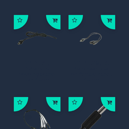
VP-PL01F,
VP-PL02M, DC
female DC
male naar dual
voedingskabel
dc female kabel,
van 40cm
40 cm