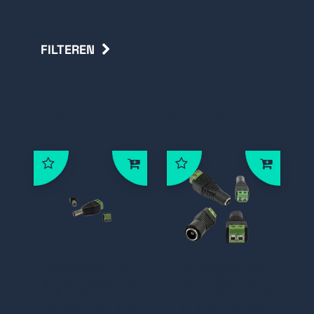
FILTEREN
Terug
Voedingsconnectoren
VP-PC003 per
VP-PC004 per
stuk, Female DC
stuk, Male DC
schroefconnect
schroefconnect
or 5.5 x 2.1 mm
or 5.5 x 2.1mm