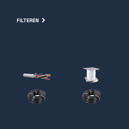
FILTEREN
Terug
Alarm Bekabeling
Alarmkabel
BUS kabel
(Jablotron)