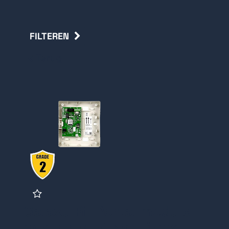
FILTEREN
Terug
Galaxy RF Portal module
in kunststof behuizing