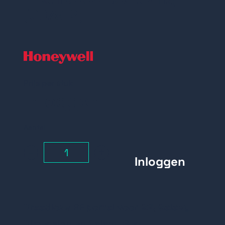
(C079-2)
Prijs per stuk
Inloggen
Aantal
-
+
Draadloze RF portal voor G2, Galaxy
Dimension en Galaxy Flex