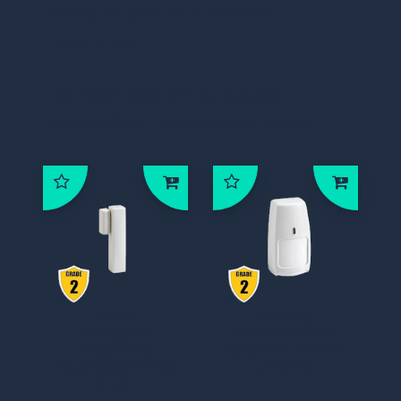
Radio module in kunststof
behuizing
Klanten die dit product
bestelden, bestelden ook:
DO8M,
Galaxy
Honeywell
draadloze PIR
draadloos
detector 11x12m
magneetcontac
(IR8M)
t, wit