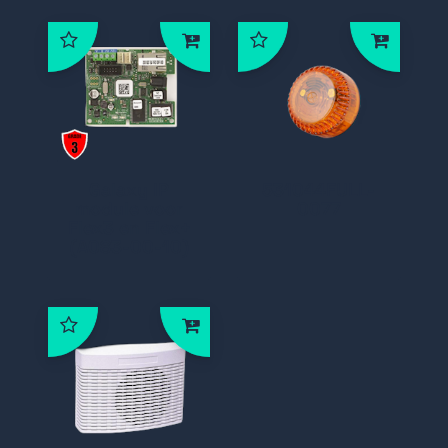
Galaxy IP
531044FULL-
module voor
0077
Flex3 en Flex+
(A083-00-10)