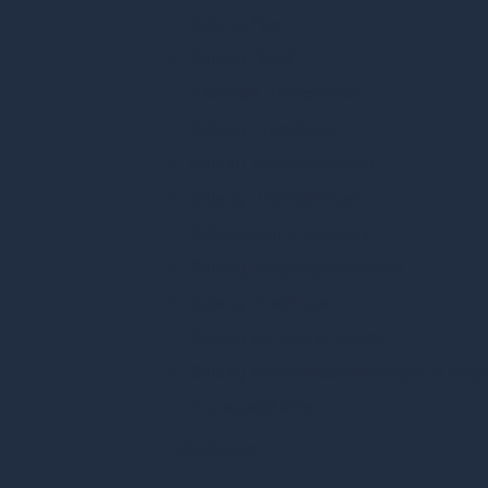
Detectoren
Galaxy Flex+
Sirenes en Flitsers
Galaxy Flex3
Modules & Componenten
Bedrade Detectoren
Accessoires
Galaxy Draadloos
Bekabeling
Galaxy Bedienpanelen
Behuizingen
Galaxy Uitbreidingen
Galaxy Communicatie
Galaxy Toegangscontrole
Galaxy Voedingen
Galaxy service artikelen
Galaxy Afstandsbedieningen & tags
Honeywell Kits
Hikvision