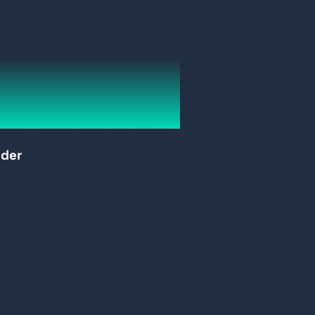
iting
op
het
bedieningspaneel
of
uitgang
oor
deurslot
LED's
kast
n
deksel
en
buiten
de
muur
rder
ies
Documentatie
dule (1 door, 2 readers)