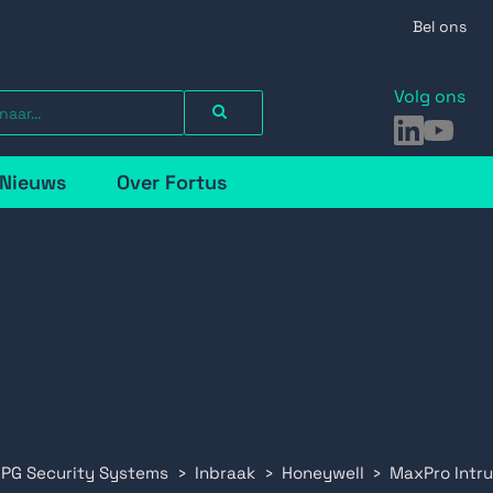
Bel ons
Volg ons
LinkedIn
YouTu
Nieuws
Over Fortus
 PG Security Systems
Inbraak
Honeywell
MaxPro Intru