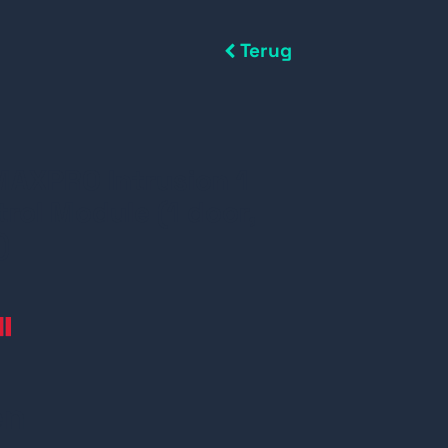
Terug
MAXPRO Intrusion 1
rol Module (1 door,
)
en