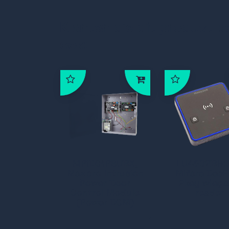
Klanten die dit product b
ook:
MPIDC1PSUBX,
LU4502BHO
Maxpro Intrusion
Mifare Des
Power Door
2key wieg
Control Module
reader
(Power DCM)