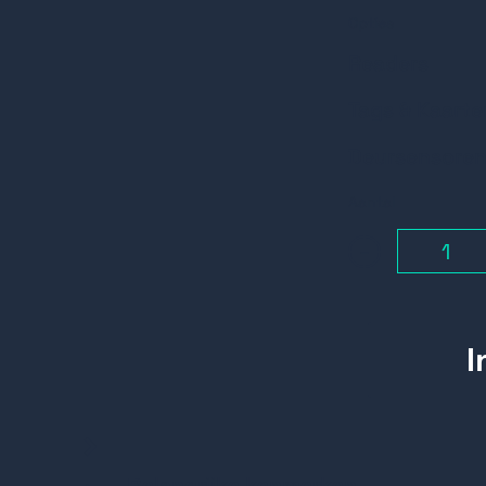
Opties
Readers
Tags & Kaarte
Deursensore
Aantal
-
Belangrijke kenmerken