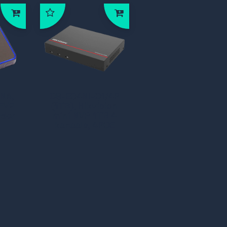
NA,
DS-E04NI-Q1/4P
FEV2
(1TB), Hikvision
ader
mini NVR 1TB 4
kanaals, 4POE