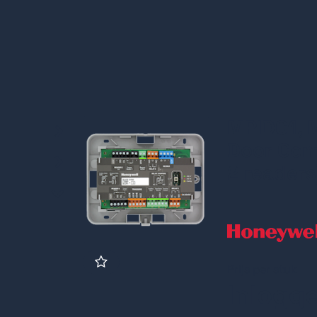
MPIDC1, 
Door Cont
2 readers
Prijs per stuk
kgevers
Inlogg