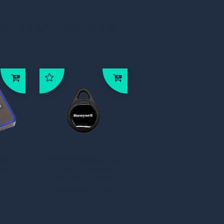
estelden, bestelden
NA,
ODKEV28N38, (10
FEV2
STUKS) DESFire
and
EV2 Black ABS,
Honeywell logo