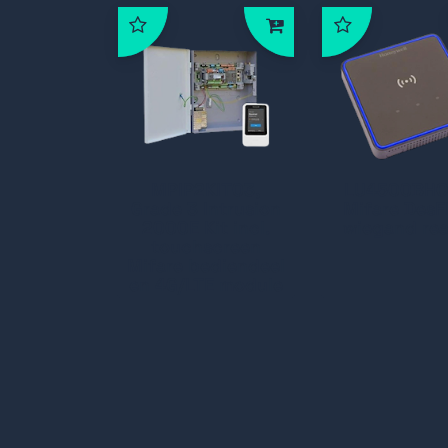
MPIP2KIT03,
LU4500BHO
Grade 3 Intrusion
Mifare Des
2000E Kit incl.
wiegand re
touchscreen
Mifare bediendeel
en 4G/LTE module