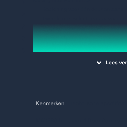
Bediening
voor één
deur
en
aanslu
Twee
lezers
selecteerbaar
voor
in-
Programmeerbaar
12
VDC-relais
v
Bediening
van
lezer,
zoemer
en
3
Aparte
montage
van
de
Remote
of
Bescherming
tegen
manipulatie
va
Lees ve
In kunstof behuizing
Kenmerken
Technische specificat
MAXPRO Intrusion 1 Door Control Mo