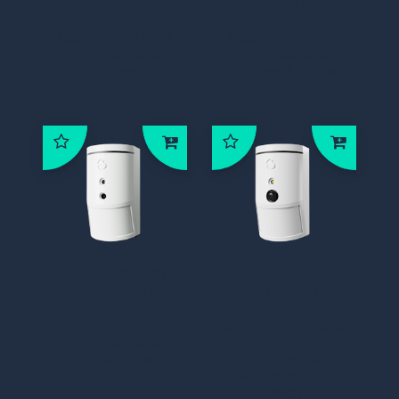
bewegingsdete
bewegingsdete
ctor PIR
ctor PIR
Designline met
Designline met
foto camera,
foto camera,
bedraad
bedraad (grijs)
(antraciet)
04. JA-120PC
05. JA-
Jablotron
120PC(90)
bewegingsdete
Jablotron
ctor PIR met
bewegingsdete
foto camera,
ctor PIR met
bedraad (wit)
foto camera
90°, bedraad
(wit)