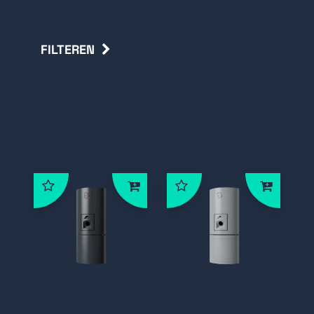
FILTEREN
Terug
Bewegingsmelders PIR
met camera
01. JA-122PC-AN
02. JA-122PC-
Jablotron
GR Jablotron