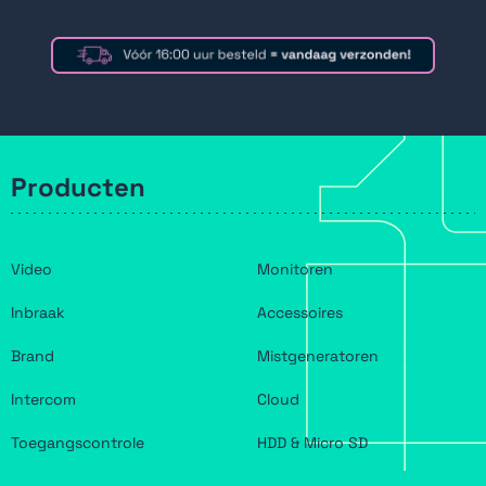
Producten
Video
Monitoren
Inbraak
Accessoires
Brand
Mistgeneratoren
Intercom
Cloud
Toegangscontrole
HDD & Micro SD