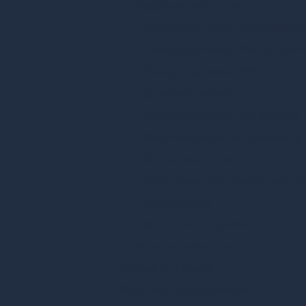
Draadloze detectoren
Bewegingsmelder PIR standaar
Bewegingsmelder PIR met cam
Bewegingsmelder PIR met
glasbreukdetectie
Bewegingsmelder PIR met MW
Magneetcontacten draadloos
Schokdetectoren
Detectoren voor buitengebrui
Radiomodule
Water overloopdetector
Bedrade detectoren
Sirenes en Flitsers
Modules & Componenten