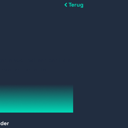
Terug
en ervoor dat een centrale
dloze componenten.
rder