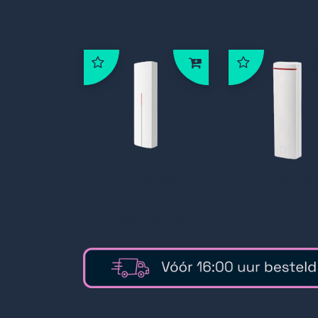
d
era
JA-110R 80,
JA-111R Ra
k
radiomodule t.b.v.
module
JA-80
componenten