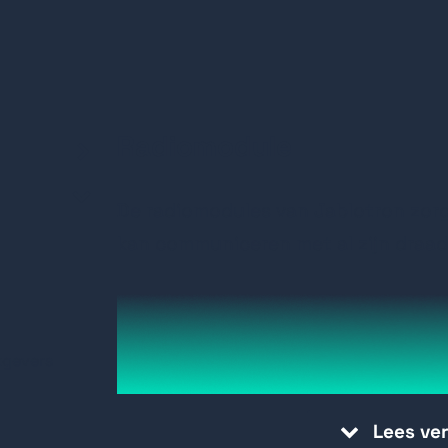
Radiomodule
De radiomodules van Jablotron zorg
kan communiceren met al zijn draa
kgevers
Lees ve