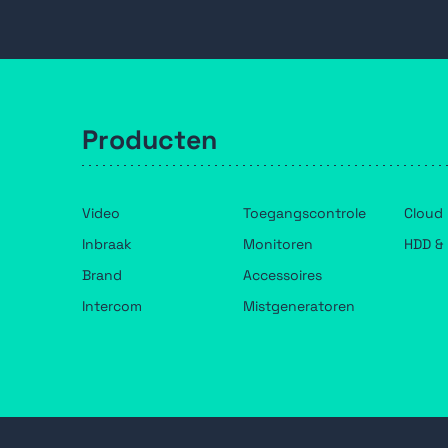
Bedrade Sirenes
Galaxy Voedingen
Galaxy service artikelen
Galaxy Afstandsbedieningen & tags
Honeywell Kits
Producten
Video
Toegangscontrole
Cloud
Inbraak
Monitoren
HDD & 
Brand
Accessoires
Intercom
Mistgeneratoren