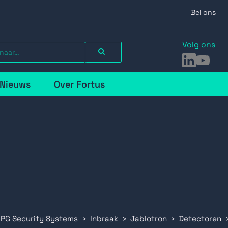
Bel ons
Volg ons
LinkedIn
YouTu
Nieuws
Over Fortus
 PG Security Systems
Inbraak
Jablotron
Detectoren