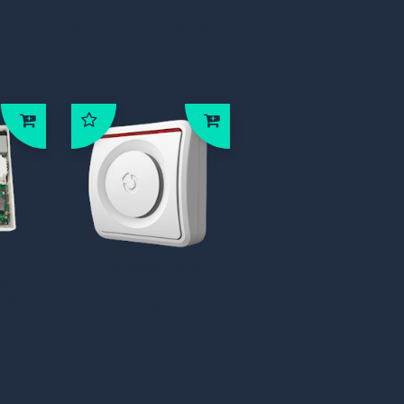
estelden, bestelden
R
JA-110A, Bus
idway
sirene voor
AN,
binnengebruik
le)