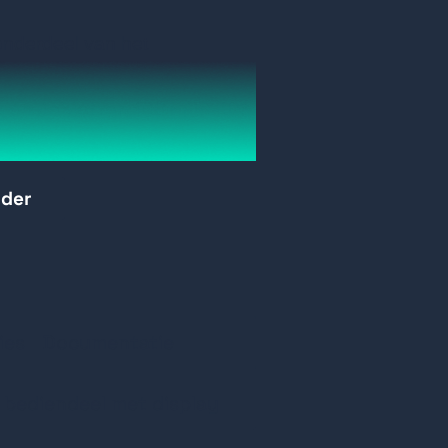
onderdeel van het
 én Jablotron 100+ (JA-103
rgeven van de systeemstatus
rder
n waarvan de beschrijving
scherm
leerd door een getrainde
at dat is afgegeven door een
ies
Documentatie
 bediendeel met display