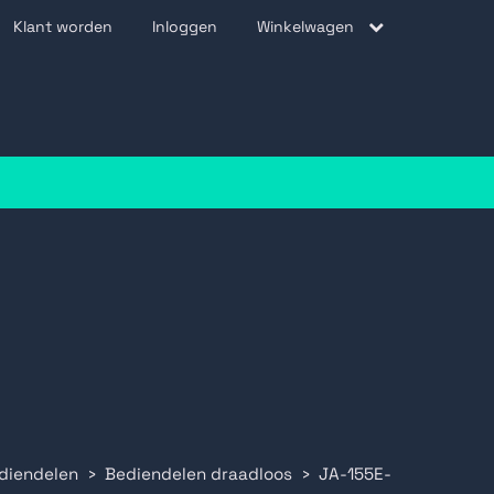
Klant worden
Inloggen
Winkelwagen
be
diendelen
Bediendelen draadloos
JA-155E-