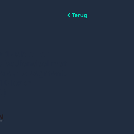
Terug
AN Jablotron
s bediendeel met
ord, 4x segment,
ID lezer
t)