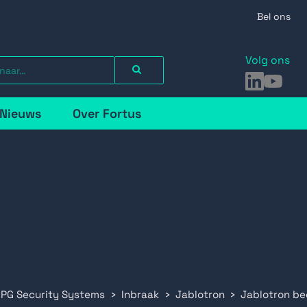
Bel ons
Volg ons
LinkedIn
YouTu
Nieuws
Over Fortus
 PG Security Systems
Inbraak
Jablotron
Jablotron be