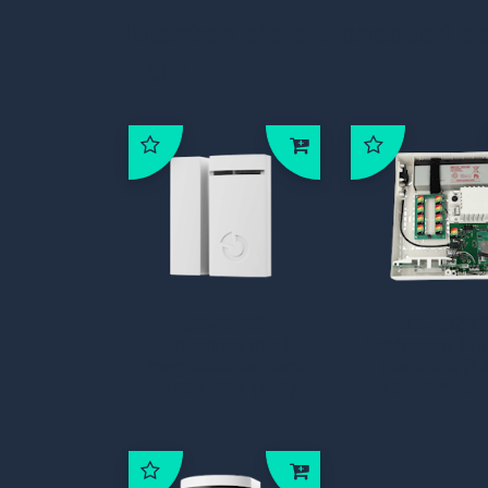
Klanten die dit product b
ook:
JA-151M
JA-103K
Jablotron mini-
Jablotron M
magneetcontact
centrale (L
draadloos (wit)
radiomodu