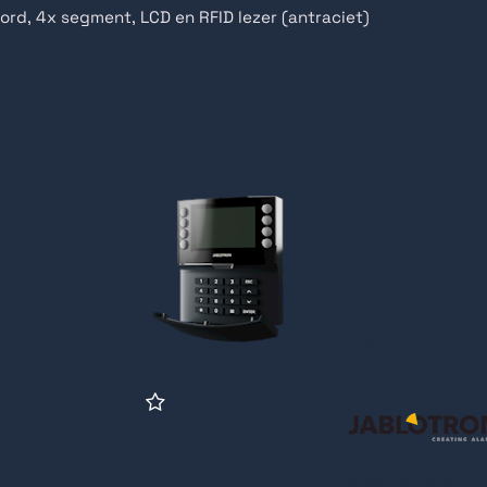
rd, 4x segment, LCD en RFID lezer (antraciet)
JA-155E-
draadloo
toetsenb
LCD en RF
(antracie
Prijs per stuk