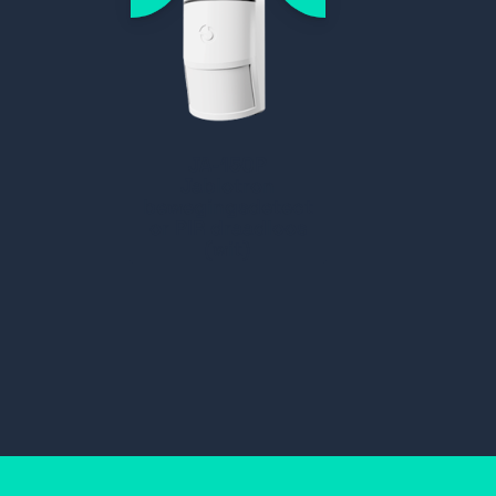
JA-150P
Jablotron
bewegingsdetect
or PIR draadloos
(wit)