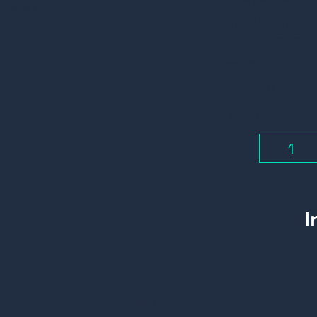
kgevers
Inlogg
Opties
Batterij
Aantal
-
Belangrijke kenmerken