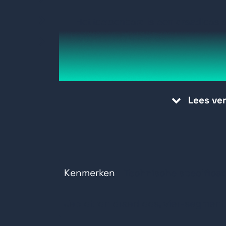
Het toetsenbord is een draadloos 
JABLOTRON-systeem
Geschikt voor Jablotron Mercury
en JA-107 centrales)
Het dient voor het regelen en wee
Lees ve
Indicatie
Het is uitgerust met vier segmente
wordt weergegeven aan het LCD-
Het apparaat moet worden geïnstal
Kenmerken
technicus met een geldig certifica
Technische specificat
geautoriseerde distributeur
Jablotron draadloos, vier-segment