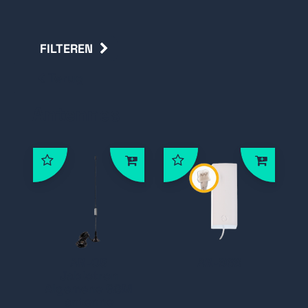
FILTEREN
Terug
Antennes
AN-05
AN-868
Jablotron
Algemene GSM
antenne