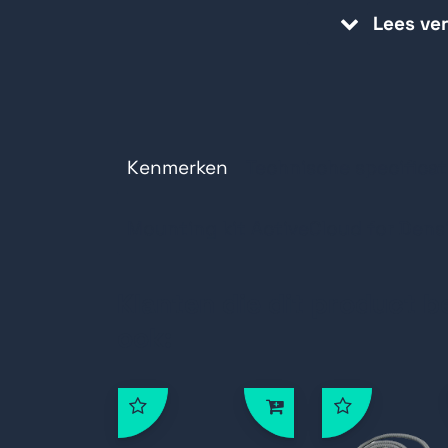
Lees ve
Kenmerken
Technische specificat
Mounting kit ActiveCloud for Densi
Klanten die dit product b
ook: