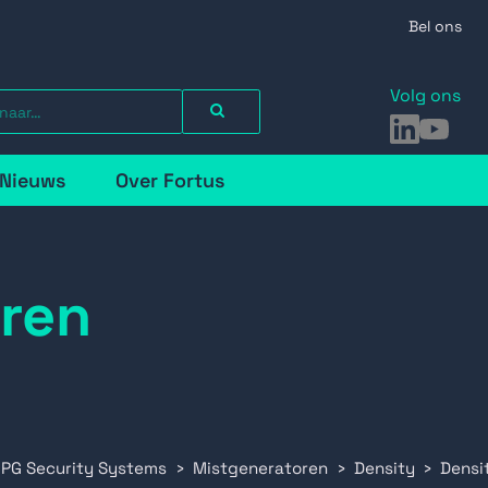
Bel ons
Volg ons
LinkedIn
YouTu
Nieuws
Over Fortus
ren
 PG Security Systems
Mistgeneratoren
Density
Densi