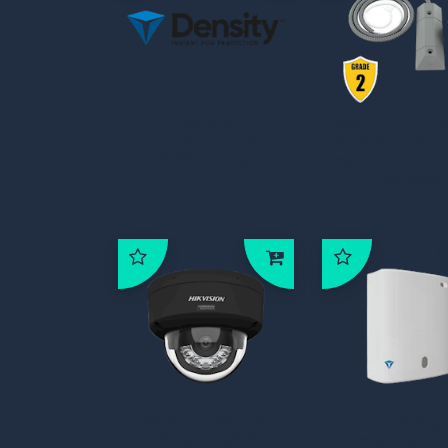
Density
AMK 4 R1K, g
ActiveCloud
2 roldeurcon
LAN/WiFi board
met 1k weers
1.3m kabe
DS-2CD2187G3-
Density
LIS2UY 2.8MM
mistmachi