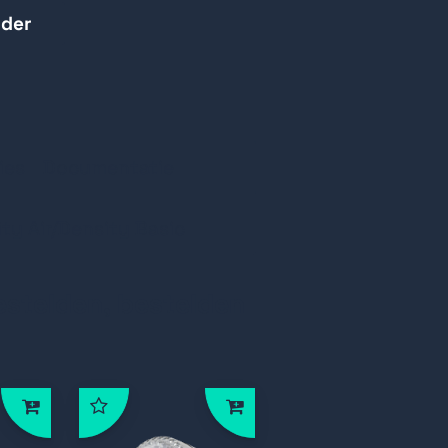
rder
ies
Documentatie
ty Air/Density Basic
estelden, bestelden