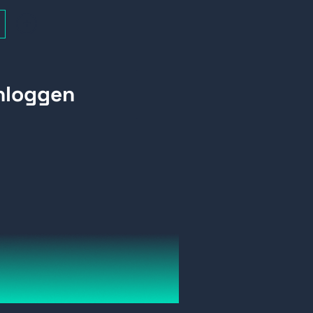
+
del