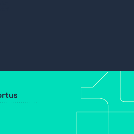
sief
stof
ortus