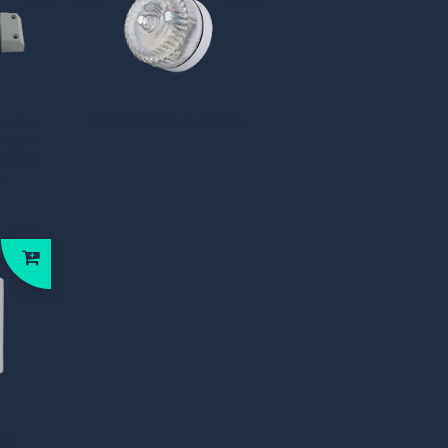
rade
531047FULL-1020
tact
tand,
l
ne