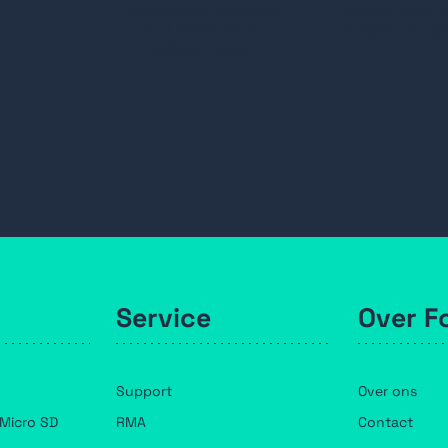
Hikvision, ColorVu
BASIC inclu
3.0 8MP dome
500ml vloei
2.8mm, zwart
Service
Over F
Support
Over ons
Micro SD
RMA
Contact