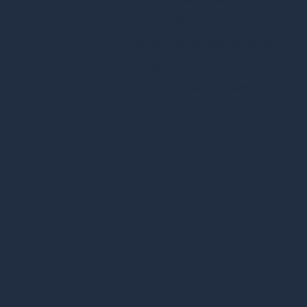
Density Montagebeugels
Density Integratie Modules
Density Nozzles
Density Diverse accessoires
Filteren
sluiten