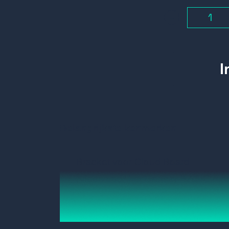
-
Belangrijkste kenmerken:
Bracket voor Cloud Board
Alleen voor het Density BASIC mo