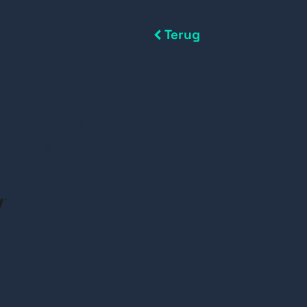
Terug
ASIC & AIR bracket
ud Board
en