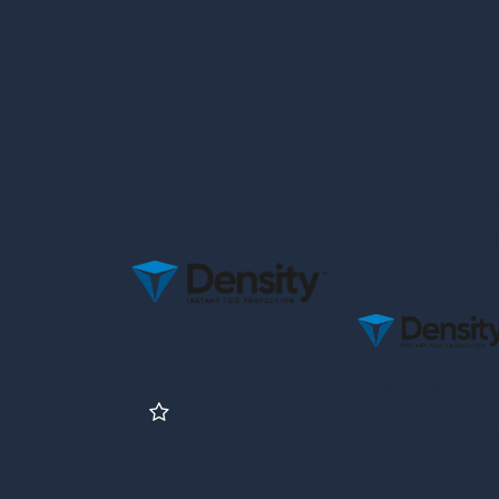
Density B
voor Clo
Prijs per stuk
Inlogg
Aantal