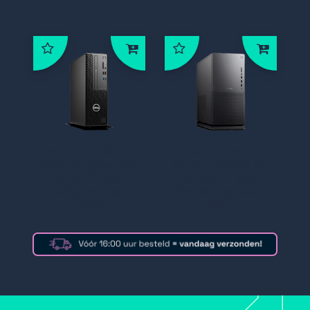
FOR-CLIENT-3
FOR-CLIENT-4
Fortus Client PC
Fortus Client PC
Mini I7 met
Super I7 met
Grafische kaart
Grafische kaart
T1000
4070