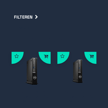
FILTEREN
Terug
Client Solutions
FOR-CLIENT-1
FOR-CLIENT-2
Fortus Client PC
Fortus Client PC
Micro I5
Micro I7