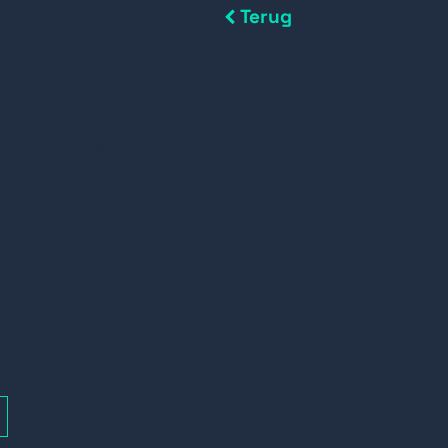
Terug
v 2.3Ah accu
en
+