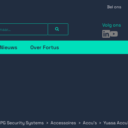
Bel ons
Volg ons
LinkedIn
YouTu
Nieuws
Over Fortus
 PG Security Systems
Accessoires
Accu's
Yuasa Accu'