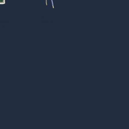
R
Netsnoer 1.5
idway
meter
AN,
le)