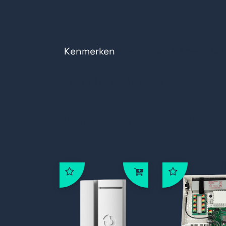
Voltage 12V
Type: Loodaccu
Kenmerken
Technische specificat
Yuasa 12v 2.3Ah accu
Klanten die dit product b
ook: