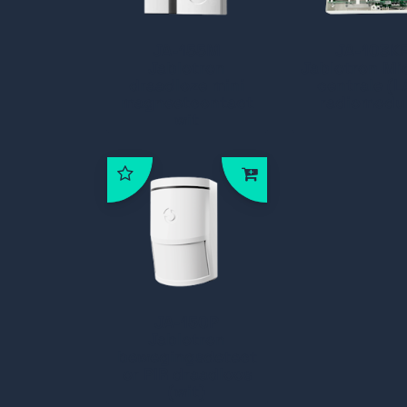
JA-155M
JA-103K
Jablotron
Jablotron M
draadloze mini
centrale (L
magneetcontact
radiomodu
wit
JA-150P
Jablotron
bewegingsdetect
or PIR draadloos
(wit)