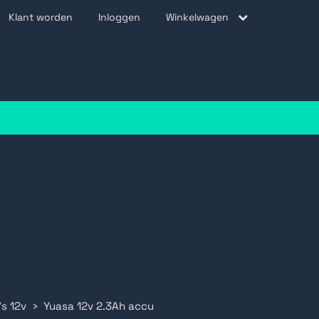
Klant worden
Inloggen
Winkelwagen
be
s 12v
Yuasa 12v 2.3Ah accu