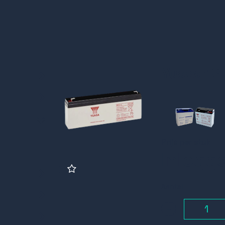
Yuasa 12
n)
Prijs per stuk
Inlogg
Aantal
-