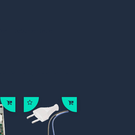
ies
Documentatie
estelden, bestelden