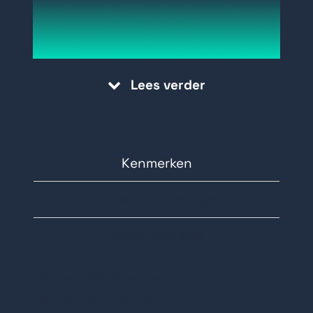
stroomverbruik
Lees verder
Kenmerken
Technische specificaties
Documentatie
Flitser Wit Solex lens
Helder+Sab.Schak.