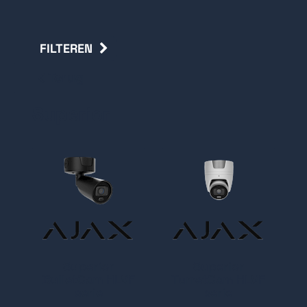
FILTEREN
Terug
Superior
Superior
Superior
BulletCam HLVF
TurretCam HLVF
serie
serie