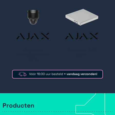
Superior
Superior NVR
DomeCam HLVF
serie
serie
Producten