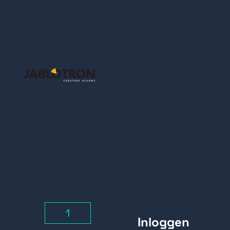
draadloos voor buiten
(wit)
Prijs per stuk
Inloggen
Opties
Batterij (2 nodig)
CR-123A batterij
Aantal
-
+