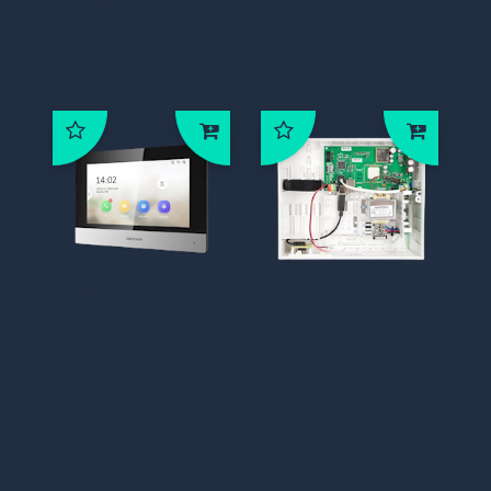
RB volledig
Jablotron mini-
draadloze sirene
magneetcontac
en flitser
t draadloos
(wit)
DS-KH6320-
JA-100KR
WTE1, IP
Jablotron
Binnenpost
Enterprise
Zwart/Zilver, 7
centrale (LAN,
inch
radiomodule)