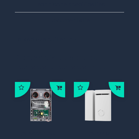
Technische specificaties
Documentatie
draadloze buiten PIR
Klanten die dit product
bestelden, bestelden ook:
JA-163A-BASE-
JA-151M