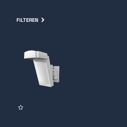
FILTEREN
Terug
JA-158P Jablotron
bewegingsmelder PIR