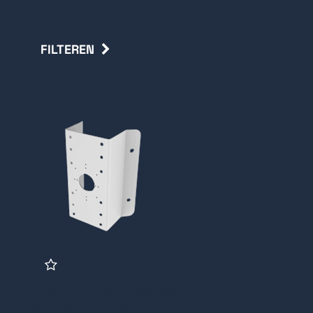
FILTEREN
Terug
DS-1276ZJ-SUS,
hoekmontage roestvrij