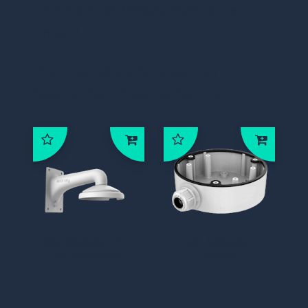
Hikvision DS-1276ZJ-SUS Corner
mount
Klanten die dit product
bestelden, bestelden ook:
DS-1605ZJ, PTZ
DS-1280ZJ-
muurbeugel
DM46