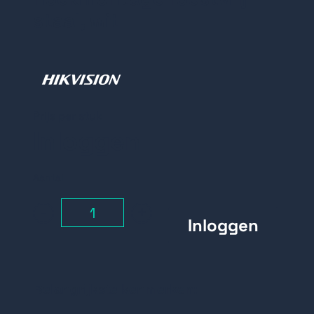
staal, wit
Prijs per stuk
Inloggen
Aantal
-
+
Belangrijkste kenmerken: