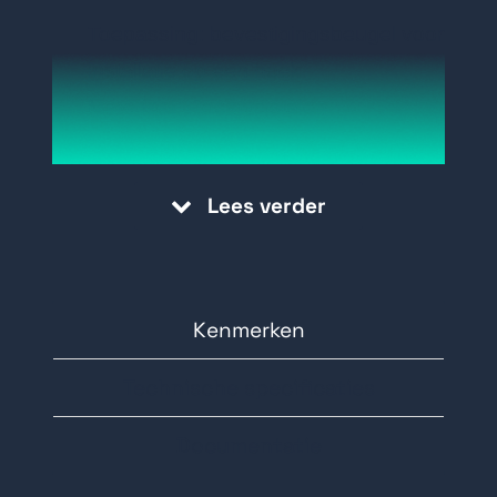
Toepassing: bevestigingsbeugel voor
installatie op een hoek
Materiaal: Roestvrijstalen
hoekmontage
Kleur: Hikvision Wit
Lees verder
Afmetingen: 126mm × 105mm ×
250mm
Gewicht van 1990gr.
Maximale draaggewicht: 10Kg.
Kenmerken
Technische specificaties
Documentatie