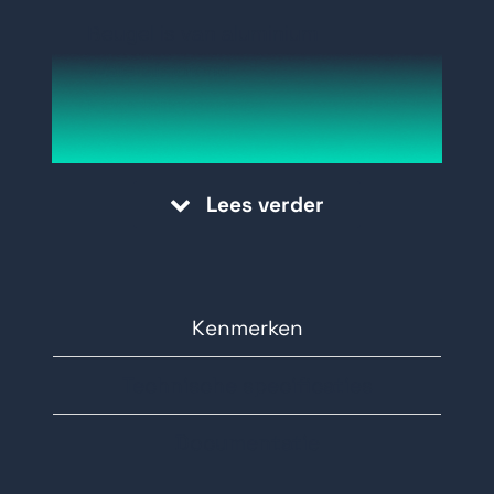
Beugel is van aluminium
Waterafstotend
Kleur: Hikvision wit
Afmetingen: Φ150X565mm
Gewicht: 1900g
Lees verder
Kenmerken
Technische specificaties
Documentatie