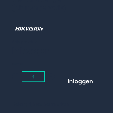
(binnengebruik)
Prijs per stuk
Inloggen
Aantal
-
+
Belangrijkste kenmerken: