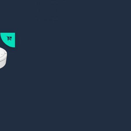
P
4MP dome
 4mm
camera,
audio/alarm
2.8MM wit
-S