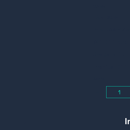
Opties
LAN kabel
Inbouwservic
WD HDD Purpl
Seagate HDD
Toshiba HDD
Aantal
-