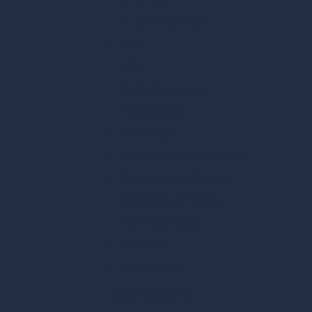
DVR met PoC
NVR
UPS
Audio Solutions
Bekabeling
Switches
Outdoor Wireless Bridge
Patchkasten 19 inch
Hikvision Software
Montage Boxen
Beugels
Accessoires
Ajax Systems