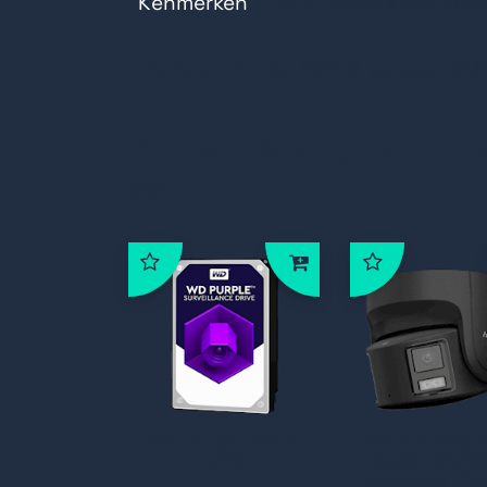
Kenmerken
Codeermogelijkheden tot 3K/5M Lite
Technische specificat
5 signalen adaptief invoeren (HD
Hikvision, Turbo DVR, 8 kanalen 2M
Ondersteunt bewegingsdetectietec
Ondersteunt HDTVI tweeweg audiot
Klanten die dit product b
ook:
WD Purple SATA
DS-2CD2387
2TB
LSU/SL 4(C)
Hikvision Co