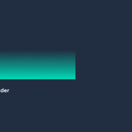
LAN CAT6 binnenkabel
Seagate Skyhawk 8TB
Toshiba S300 6TB
WD Purple 6TB
Seagate Skyhawk 1TB
m
bruikt wordt, kan een IP
WD Purple 8TB
Seagate Skyhawk 6TB
rkenning of 4-kanaals
rder
liging op basis van Deep
Seagate Skyhawk 10TB
-technologie
echnologie