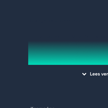
Belangrijkste kenmerken:
Hybride: 8x HD-TVI en 4x IP strea
Voor elk HD-TVI kanaal dat niet ge
stream worden geactiveerd
1x HDD 1U AcuSense DVR
Ondersteunt 2-kanaals gezichtshe
Lees ve
geavanceerd model perimeterbevei
Learning-algoritme
Ondersteunt 4-kanaals AcuSearch
Efficiënte H.265 pro+ compressiet