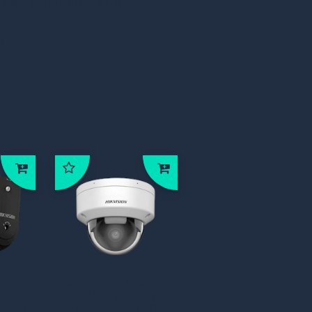
 bij 12 fps
ies
Documentatie
TVI/AHD/CVI/CVBS/IP)
Seagate Skyhawk 16TB
P
hnologie op alle kanalen
echnologie op alle kanalen
estelden, bestelden
G2P-
DS-2CD2146G2H-
BLACK
ISU Hikvision
lorVu
AcuSense 2.0