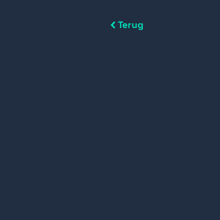
Terug
HQHI-M1/XT
 HD-TVI NVR 8-ch.
, 1x HDD
en