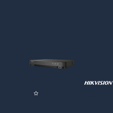
IDS-7208
Hikvision
AcuSense
Prijs per stuk
Inlogg