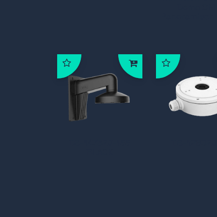
Dome 8M
Panoramisch
DS-1473ZJ-155
DS-1280ZJ
BLACK