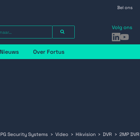
Bel ons
Volg ons
LinkedIn
YouTu
Nieuws
Over Fortus
 PG Security Systems
Video
Hikvision
DVR
2MP DVR