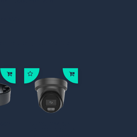
ies
Documentatie
nse NVR
Seagate Skyhawk 16TB
estelden, bestelden
DM21
DS-2CD2347G3-
LIS2UY/SL 2.8 BLA
Hikvision ColorVu