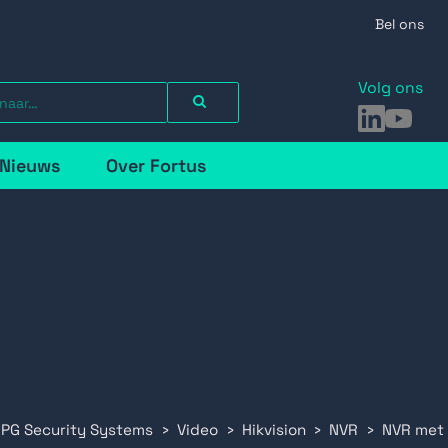
Bel ons
Volg ons
LinkedIn
YouTu
Nieuws
Over Fortus
 PG Security Systems
Video
Hikvision
NVR
NVR met