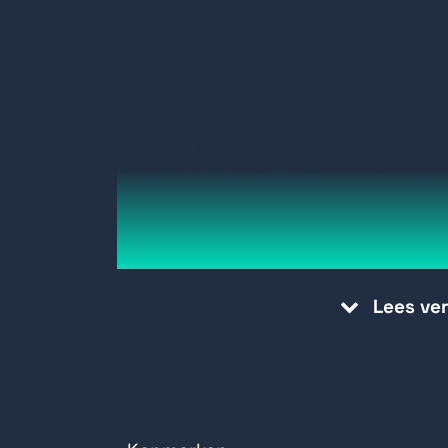
Belangrijkste kenmerken
Tot 4-kanaals IP-camera-ingangen
Plug & play met 4 Power-over-Ethe
H.265+/H.265/H.264+/H.264 video
Maximaal 2 kanalen bij 12MP of 4 
bij 4MP of decoderingscapaciteit v
Lees ve
Tot 40 Mbps inkomende bandbree
Gebruik Hikvision Acusense-tech
inspanningen te minimaliseren en 