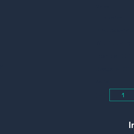
Opties
LAN kabel
Inbouwservic
WD HDD Purpl
Toshiba HDD
jf
Seagate HDD
Aantal
-