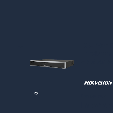
DS-7604N
Hikvision
AcuSens
Prijs per stuk
Inlogg