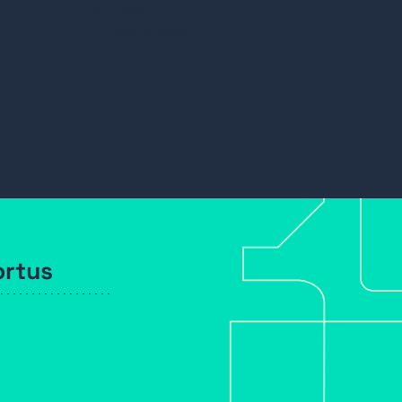
3.0 4MP Turret
2.8mm zwart
ortus