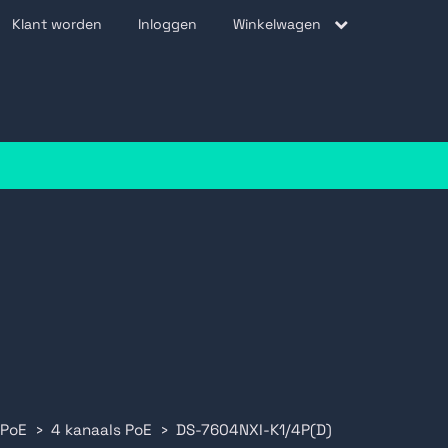
Klant worden
Inloggen
Winkelwagen
be
 PoE
4 kanaals PoE
DS-7604NXI-K1/4P(D)