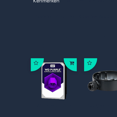
Kenmerken
Technische specificat
Hikvision 4-ch PoE K Series AcuSe
Klanten die dit product b
ook:
WD Purple SATA
DS-1280ZJ-
2TB
BLACK