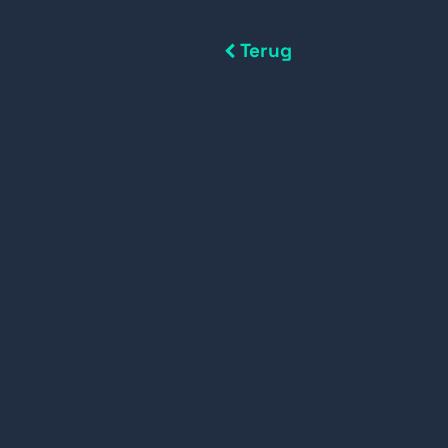
Terug
XI-K1/4P(D)
 4-ch PoE K Series
e NVR
en