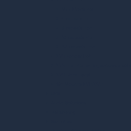
Mini NVR'S PoE
4 kanaals PoE
8 kanaals PoE
16 kanaals PoE
32 kanaals PoE
NVR zonder PoE
NVR met PoE en ingebouwde schi
NVR Ultra Level
19" Mounts NVR/DVR
UPS
Audio Solutions
Bekabeling
Switches
Outdoor Wireless Bridge