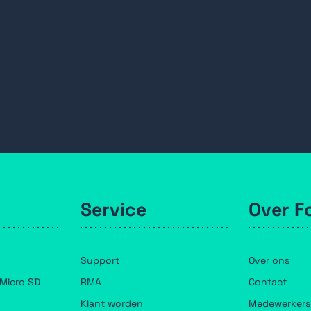
Service
Over F
Support
Over ons
Micro SD
RMA
Contact
Klant worden
Medewerkers