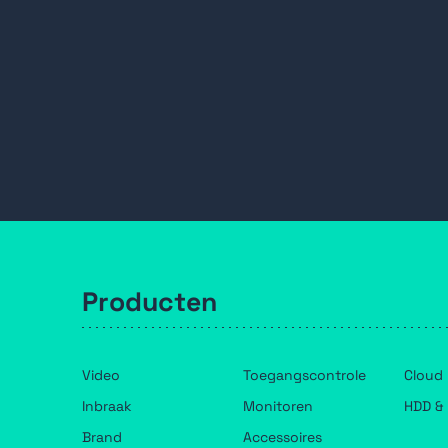
Producten
Video
Toegangscontrole
Cloud
Inbraak
Monitoren
HDD & 
Brand
Accessoires