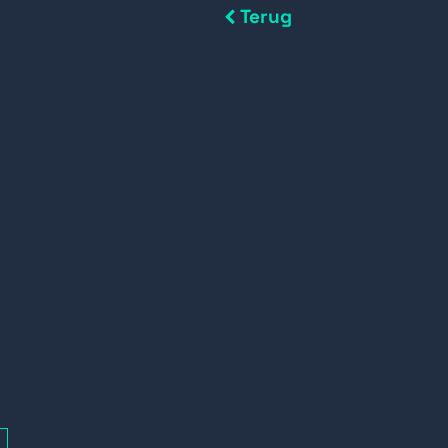
Terug
00/MA Hikvision,
0VA
en
+