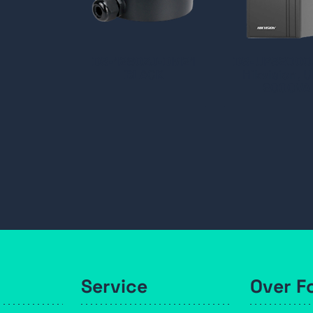
DS-1280ZJ-DM21
DS-UPS2000
BLACK
Hikvision, 
2000VA
Service
Over F