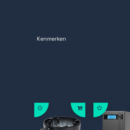
LCD-scherm
Kenmerken
Technische specificat
Hikvision, UPS, 3000VA
Klanten die dit product b
ook: