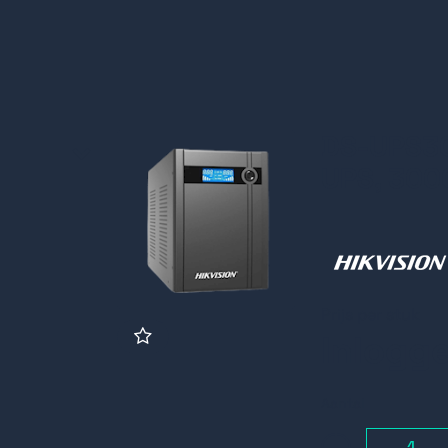
DS-UPS30
UPS, 300
Prijs per stuk
Inlogg
Aantal
-