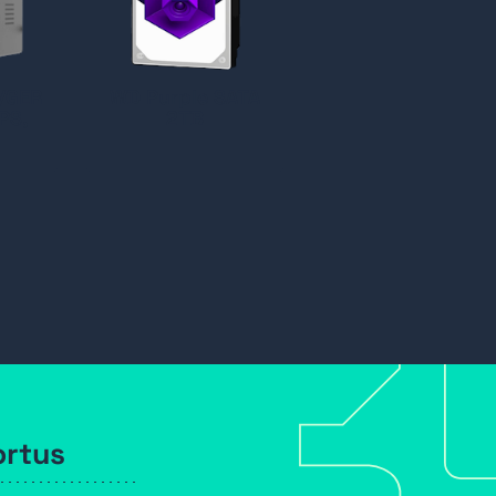
/GER
WD Purple SATA
UPS,
2TB
ortus