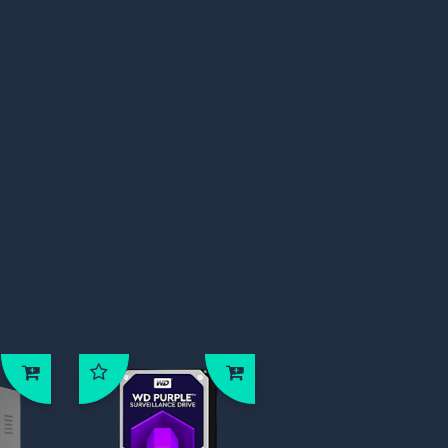
ies
Documentatie
estelden, bestelden