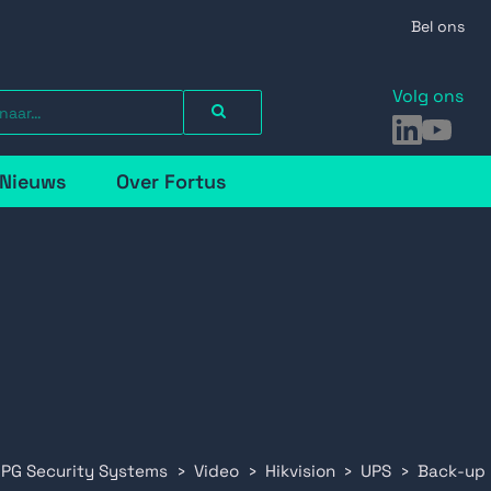
Bel ons
Volg ons
LinkedIn
YouTu
Nieuws
Over Fortus
 PG Security Systems
Video
Hikvision
UPS
Back-up