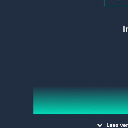
Belangrijke kenmerken:
Ingebouwde AVR
Supersnel opladen
Breed ingangsspanningsbereik
Overbelastingsbeveiliging
Kortsluitbeveiliging
Overspanningsbeveiliging
Lees ve
USB-poort voor bediening via PC