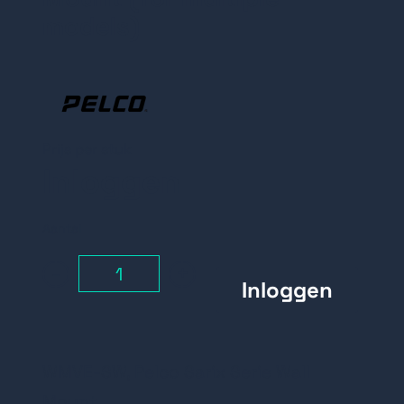
models)
Prijs per stuk
Inloggen
Aantal
-
+
WMVE-SW, Pelco Sarix Serie Wall
Mount