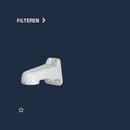
FILTEREN
Terug
WMVE-SW, Pelco Wall
Mount (for multiple