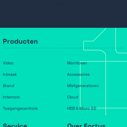
Pelco Sarix Serie Wall Mount
Producten
Video
Monitoren
Inbraak
Accessoires
Brand
Mistgeneratoren
Intercom
Cloud
Toegangscontrole
HDD & Micro SD
Service
Over Fortus