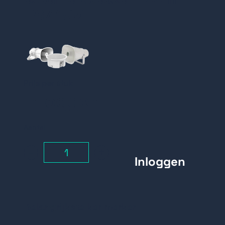
IP67 15W
Prijs per stuk
Inloggen
Aantal
-
+
Belangrijkste kenmerken: