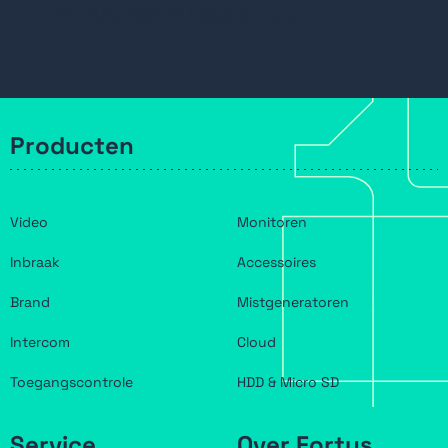
15W versterker, voeding via PoE
Fortus, 15W IP speaker hoorn
Producten
Video
Monitoren
Inbraak
Accessoires
Brand
Mistgeneratoren
Intercom
Cloud
Toegangscontrole
HDD & Micro SD
Service
Over Fortus