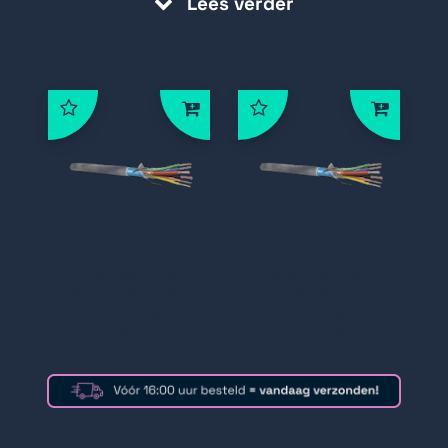
Lees verder
Fibra
Fibra
Alarmkabel
Alarmkabel
100M, 4x0,22
300M, 4x0,22
mm Dca-
mm Dca-
s2,d0,a3
s2,d0,a3