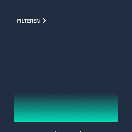
FILTEREN
Terug
Superior Fibra bekabeling
Deze productlijn is
alleen
beschikbaar
voor geaccrediteerde
partners nadat zij een gespecialiseerde
training hebben afgerond aan de Fortus
Academy.