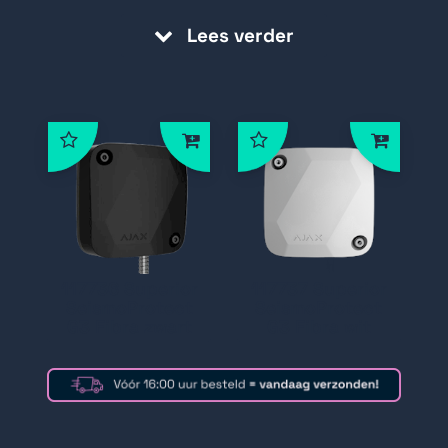
Lees verder
117736 Superior
117737 Superior
SeismoProtect
SeismoProtect
G3 Fibra zwart
G3 Fibra wit