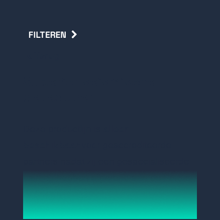
FILTEREN
Terug
Superior seismische
detectoren
Deze productlijn is
alleen
beschikbaar
voor geaccrediteerde
partners nadat zij een gespecialiseerde
training hebben afgerond aan de Fortus
Academy.