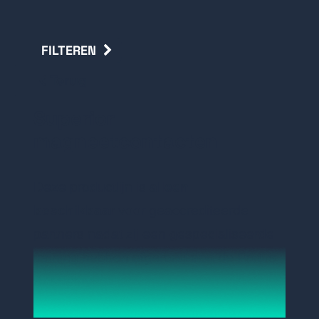
FILTEREN
Terug
Superior
magneetcontacten
Deze productlijn is
alleen
beschikbaar
voor geaccrediteerde
partners nadat zij een gespecialiseerde
training hebben afgerond aan de Fortus
Academy.