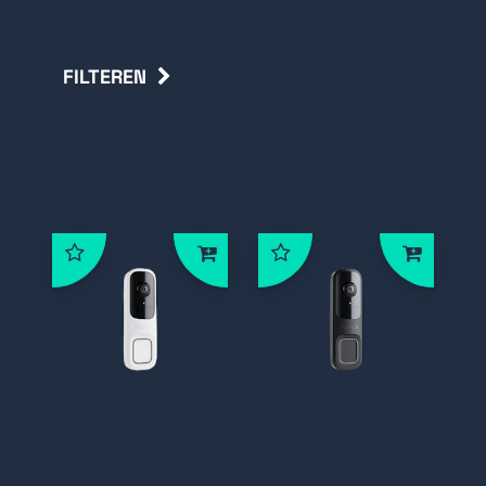
FILTEREN
Terug
Ajax Systems AI deurbel
* 66390
* 66391
Baseline AI
Baseline AI
deurbel wit
deurbel zwart