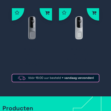
* 66392
* 66393
Baseline AI
Baseline AI
deurbel
deurbel grijs
donkergrijs
Producten