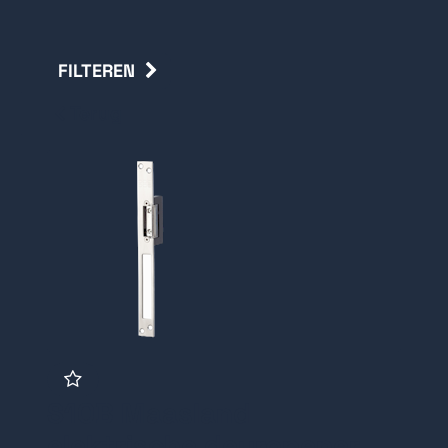
FILTEREN
Terug
S10B Maasland
elektrische deuropener,