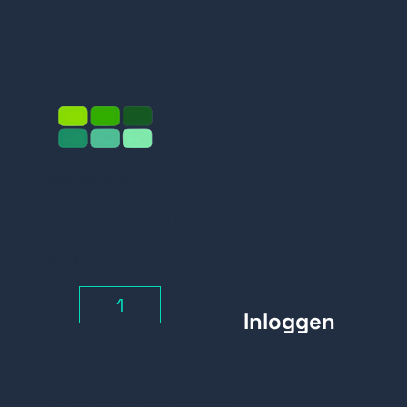
lange sluitplaat 6-12V
AC/DC
Prijs per stuk
Inloggen
Aantal
-
+
Belangrijke kenmerken: