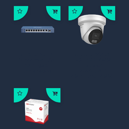
DS-3E0510HP-E
DS-2CD2347G3-
8 poorten LAN
LIS2UY/SL 4MM
POE Gigabit
Hikvision
unmanaged
ColorVu 3.0
4MP Turret 4MM