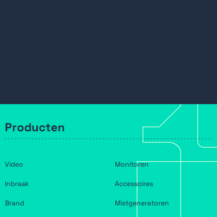
DS-1LN6-UE-W
CAT6 kabel
305m, CPR ECA
gekeurd
Producten
Video
Monitoren
Inbraak
Accessoires
Brand
Mistgeneratoren