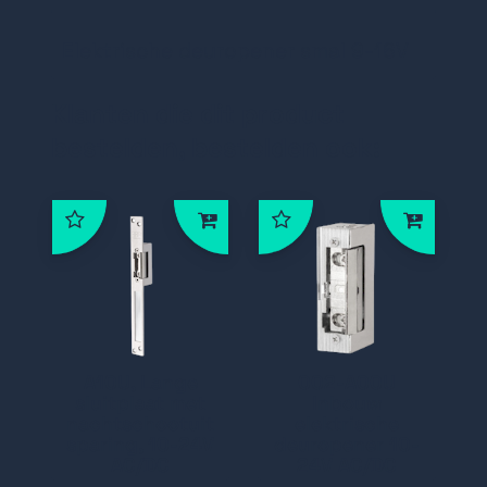
deze mechanisch kan worden
vergrendeld
Elektrische deuropener smal 9-16V
Klanten die dit product
bestelden, bestelden ook:
A10U, Lange
002-A00U
sluitplaat met
Inbouw
nachtschootuit
elektrische
sparing, 10-24V
deuropener 10-
AC/DC
24V AC/DC