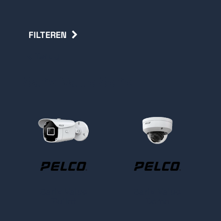
FILTEREN
Terug
Sarix Value Serie
Sarix Value
Sarix Value
Bullet
Dome