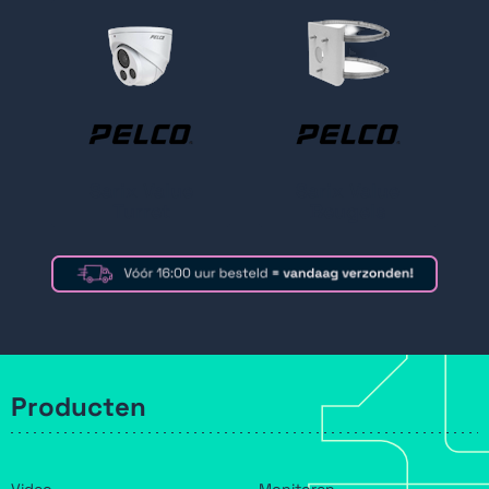
Sarix Value
Sarix Value
Turret
Beugels
Producten