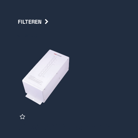
FILTEREN
Terug
DS-KAD612 Voeding 12x,
netwerk 4x