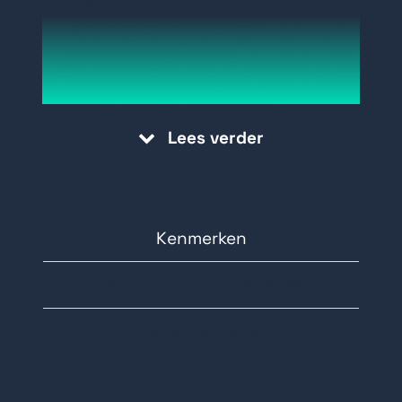
spanningsgestabiliseerde
schakelende voeding
Zestien RJ45-interfaces, waaronder
twaalf adaptieve 10M / 100M LAN-
Lees verder
interfaces ondersteunen
netwerkkabel voeding en vierradige
10M / 100M trapsgewijze LAN-
interfaces
Kenmerken
IEEE802.3, IEEE802.3u, IEEE802.3x
Technische specificaties
Opslaan en doorsturen functie
VLAN-techniek
Documentatie
Meer dan 1000.000 uur gemiddelde
tijd tussen uitval
Voeding voor Hikvision Intercom,