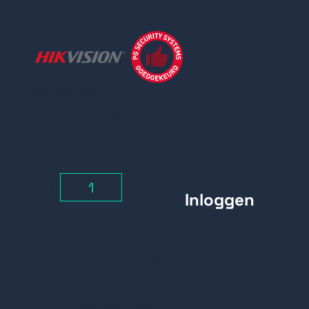
Prijs per stuk
Inloggen
Aantal
-
+
Belangrijke kenmerken:
Ingebouwde 24V DC