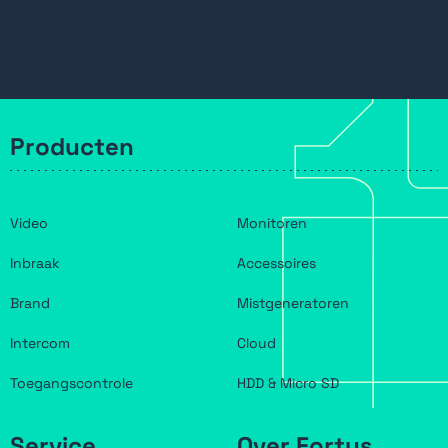
Bedrijfstemperatuurbereik: van -30 °
12x voeding,4x netwerk.
C tot 70 ° C
Geschikt voor wandmontage
Producten
Video
Monitoren
Inbraak
Accessoires
Brand
Mistgeneratoren
Intercom
Cloud
Toegangscontrole
HDD & Micro SD
Service
Over Fortus