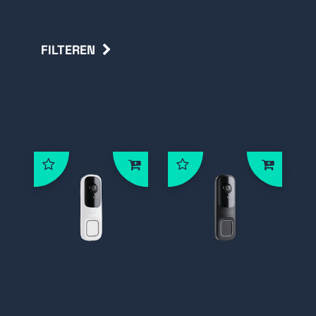
FILTEREN
Terug
Ajax Systems AI deurbel
* 66390
* 66391
Baseline AI
Baseline AI
deurbel wit
deurbel zwart