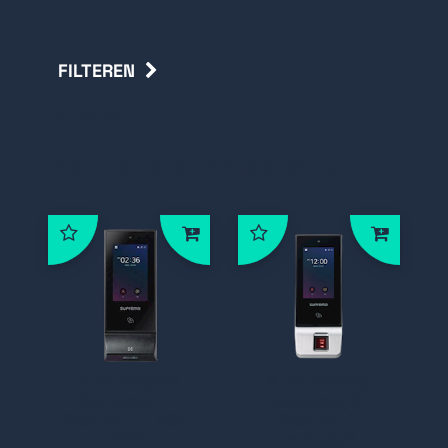
FILTEREN
Terug
Bezoekers registratie
* ES-210113
* ES-210118
Suprema, X-
Suprema, X-
Station 2 (XS2-
Station 2
DPB)
inclusief