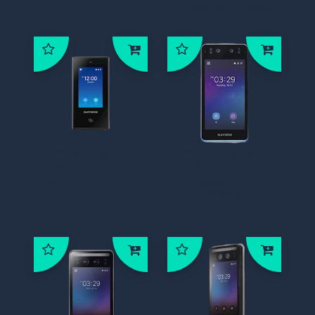
vingerprintlezer
* ES-210115
* ES-200197
Suprema, X-
Suprema,
Station 2 - QR
BioStation 3
APWB