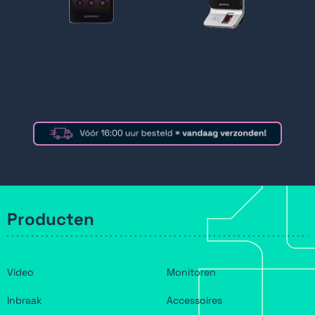
* ES-210101
* ES-210102
Suprema,
Suprema,
FaceStation F2 -
FaceStation F2 -
DB
ODB -
Vingerscan
Producten
Video
Monitoren
Inbraak
Accessoires