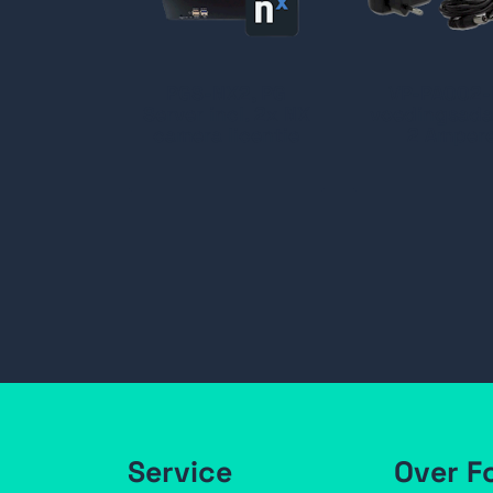
PGS-NX2, PG
VP-PA002-
Server incl. 2x NX
voedingsada
camera licentie
2 Amper
Service
Over F