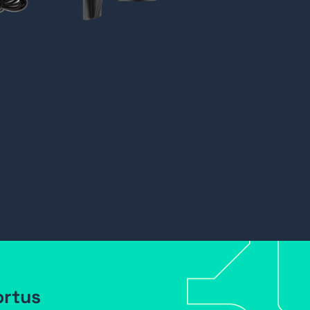
EU
DS-1273ZJ-140
pter
BLACK Hikvision
e
muurbeugel voor
o.a. turret
camera, zwart
ortus