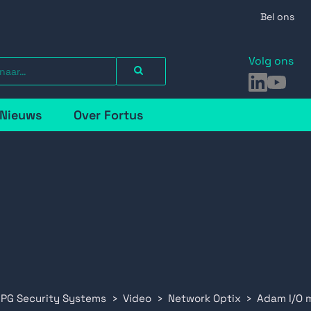
Bel ons
Volg ons
LinkedIn
YouTu
Nieuws
Over Fortus
 PG Security Systems
Video
Network Optix
Adam I/O 