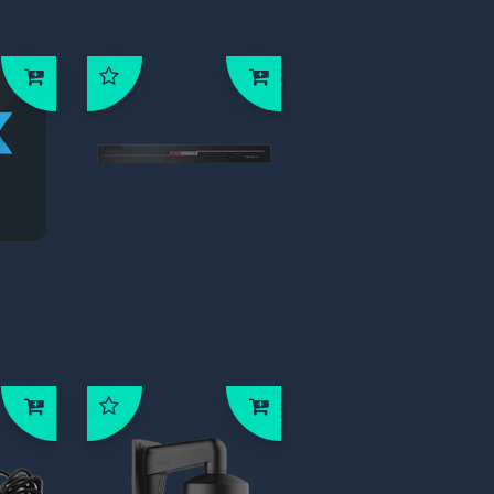
me
NX MULTIBOX 16P
 1
VMS NVR incl. 8x
NX camera
licentie