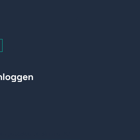
Voedingsadapter 12V,
2A.
+
net-gebaseerde slimme I/O