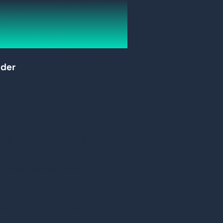
 met mobiele apparaten
e voor installatie van
inieerd Modbus-adres
rder
o-peer- en GCL-functie
 gebeurtenistriggerfunctie
ocollen: Modbus TCP,
, HTML 5, Java Script
ies
Documentatie
I-module, webrelais
estelden, bestelden