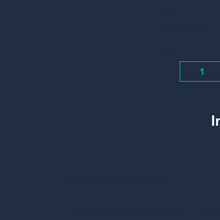
Opties
Voeding 12V
Aantal
-
Belangrijkste kenmerken:
6-kanaals DI, 6-kanaals RL, Ether