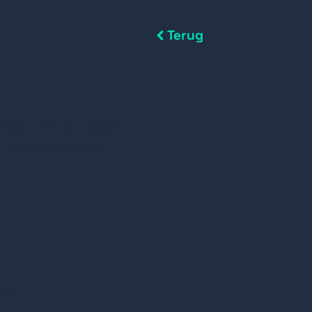
Terug
0-D1 6 relais
6 DI-module,
s
en