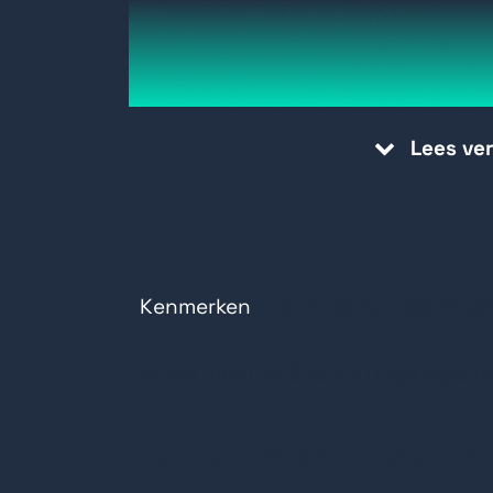
Bewaking en bediening op afstand
Mogelijkheid voor groepsconfigurati
meerdere modules
Flexibel, door de gebruiker gedef
Lees ve
Intelligente bediening door peer-t
Actief I/O-bericht via datastroom of
Ondersteuning voor meerdere prot
TCP/IP, UDP, HTTP, DHCP
Kenmerken
Ondersteuning voor webtalen: XML
Technische specificat
ADAM module, 6 relais uitgang/6 D
Klanten die dit product b