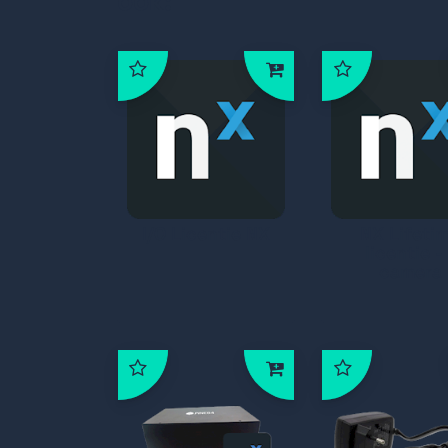
ook:
I/O Licentie NX
NX Lifeti
licentie -
camera