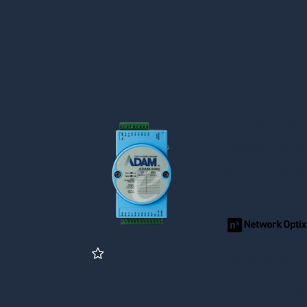
ADAM-606
uitgang/
webrelai
Prijs per stuk
Inlogg