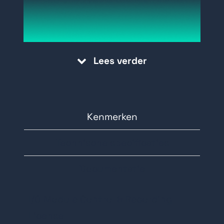
netwerk? Schaf dan deze licentie aan!
Meer weten? selecteer dan
onderstaande link:
Lees verder
Kenmerken
Technische specificaties
Documentatie
I/O Module Control & Recording
License