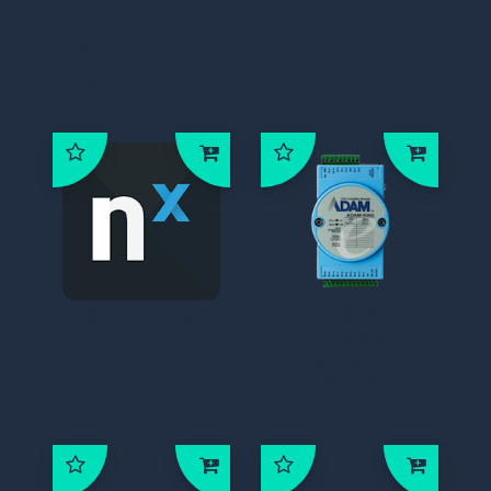
Klanten die dit product
bestelden, bestelden ook:
NX Lifetime
ADAM-6060-D1
licentie - 1
6 relais
camera
uitgang/6 DI-
module,
webrelais