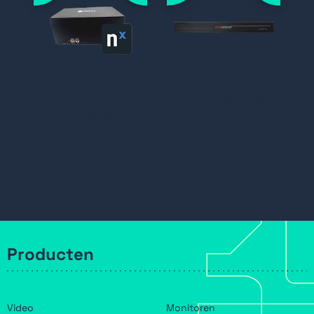
PGS-NX2, PG
NX MULTIBOX
Server incl. 2x
16P VMS NVR
NX camera
incl. 8x NX
licentie
camera licentie
Producten
Video
Monitoren