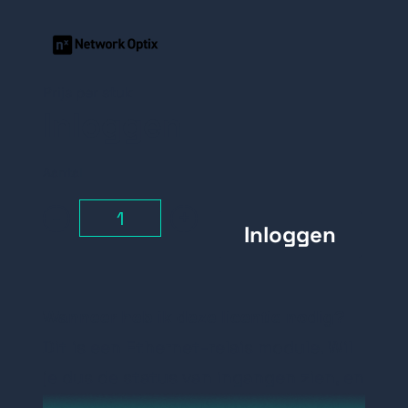
Prijs per stuk
Inloggen
Aantal
-
+
Wanneer heb ik deze licentie nodig?
Dit is een Ethernet-relais module. Wil
je dus de status van ingangen zien, en
het bedienen van uitgangen via het