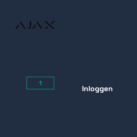
Prijs per stuk
Inloggen
Aantal
-
+
Belangrijke kenmerken
Voorgeïnstalleerde
sabotagebeveiliging