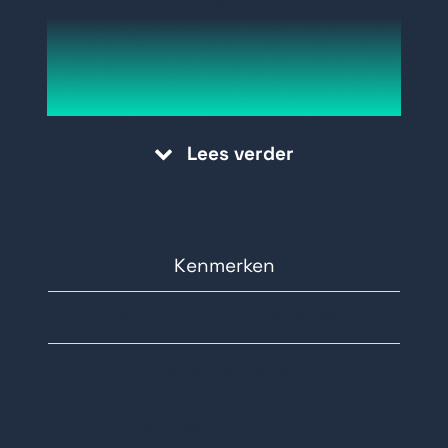
Montagegaten geplaatst op
verschillende hoeken en
voorgeïnstalleerde waterpas
Geperforeerde zones en
Lees verder
bevestigingsmiddelen voor beheren
van kabels
Kleur: wit
Afmetingen: 175×225×57 mm
Kenmerken
Gewicht: 3.381 g 3.343 g
Technische specificaties
Witte Case D (430)
Documentatie
Case B (175×225×57) wit