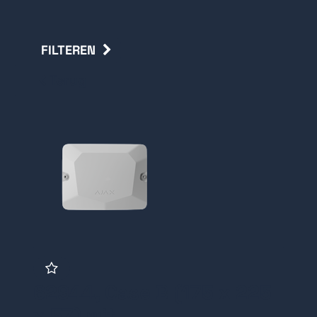
FILTEREN
Terug
62944, Case B (175 x 225
x 57) wit