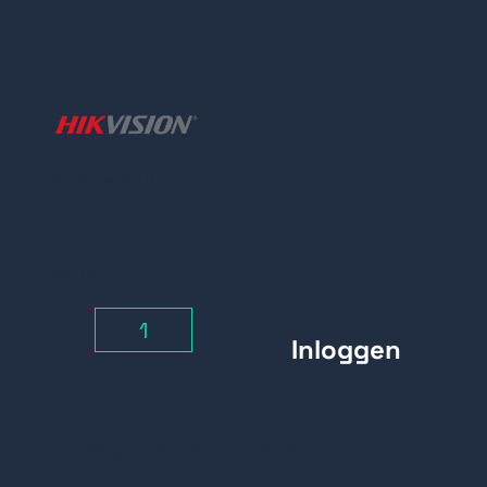
Display
Prijs per stuk
Inloggen
Aantal
-
+
Belangrijkste kenmerken: