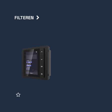
FILTEREN
Terug
DS-KD-DIS, Module
Intercom, 3.5 inch LCD