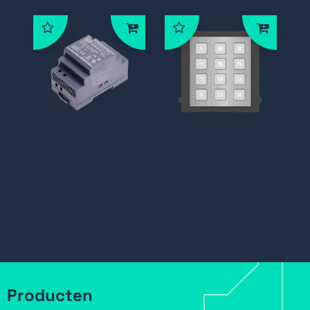
DS-KAW60-2N,
DS-KD-KP/S,
Hikvision
Module
Intercom
Intercom,
Voeding 60W,
Keypad RVS
24V DC
Producten