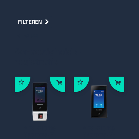
FILTEREN
Terug
Aanwezigheids-
registratie
* ES-210118
* ES-210115
Suprema, X-
Suprema, X-