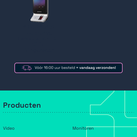
* ES-210102
Suprema,
FaceStation F2 -
ODB -
Vingerscan
Producten
Video
Monitoren