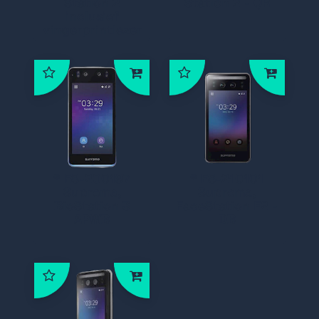
Station 2
Station 2 - QR
inclusief
vingerprintlezer
* ES-200197
* ES-210101
Suprema,
Suprema,
BioStation 3
FaceStation F2 -
APWB
DB