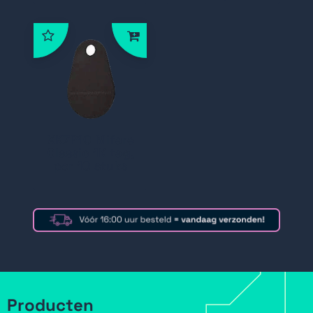
XK7P10 Mifare
Classic 1K tag,
per 10 stuks
Producten