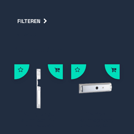
FILTEREN
Terug
Accessoires
10LP, Lange
250156
sluitplaat RVS
Deurmagneet,
incl. doosje
Opbouw, Met
ankerplaat